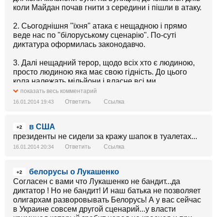
коли Майдан почав гнити з середини і пішли в атаку.
2. Сьогоднішня "їхня" атака є нещадною і прямо
веде нас по "білоруському сценарію". По-суті
диктатура оформилась законодавчо.
3. Далі нещадний терор, щодо всіх хто є людиною,
просто людиною яка має свою гідність. До цього
кола належать мільйони і власне всі ми...
показать весь комментарий
4. Наші дії повинні бути простими як двері. Українціі,
Ответить
Ссылка
16.01.2014 19:43
без поділу на політиків та громадських активістів, на
журналістів та аналітиків, правих та лівих, виходимо
в США
на Майдан. Нас має бути мільйон, два, три...
+2
президенты не сидели за кражу шапок в туалетах...
5. Ми даємо ультиматум владі, куди включаємо
Ответить
Ссылка
16.01.2014 20:34
виконання попередніх вимог (відставка Азарова,
притягнення до відповідальності злочинців в
белорусы о Лукашенко
погонах, звільнення від переслідування
+2
Согласен с вами что Лукашенко не бандит...да
репресованих активістів), а також нових вимог
диктатор ! Но не бандит! И наш батька не позволяет
(відміна проголосованих "драконівських законів" та
олигархам разворовывать Белорусь! А у вас сейчас
відставка/перевибори Президента та Верховної
в Украине совсем другой сценарий...у власти
ради).