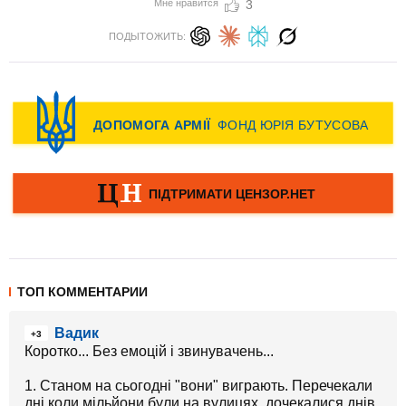
Мне нравится
3
ПОДЫТОЖИТЬ:
ТОП КОММЕНТАРИИ
Вадик
+3
Коротко... Без емоцій і звинувачень...
1. Станом на сьогодні "вони" виграють. Перечекали
дні коли мільйони були на вулицях, дочекалися днів