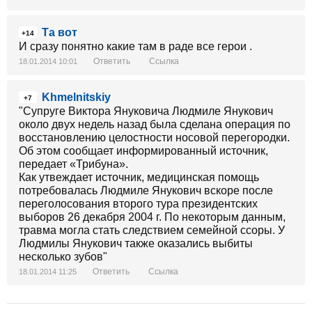
Та вот
+14
И сразу понятно какие там в раде все герои .
Ответить
Ссылка
18.01.2014 10:01
Khmelnitskiy
+7
"Супруге Виктора Януковича Людмиле Янукович
около двух недель назад была сделана операция по
восстановлению целостности носовой перегородки.
Об этом сообщает информированный источник,
передает «Трибуна».
Как утвеждает источник, медицинская помощь
потребовалась Людмиле Янукович вскоре после
переголосования второго тура президентских
выборов 26 декабря 2004 г. По некоторым данным,
травма могла стать следствием семейной ссоры. У
Людмилы Янукович также оказались выбиты
несколько зубов"
Ответить
Ссылка
18.01.2014 11:25