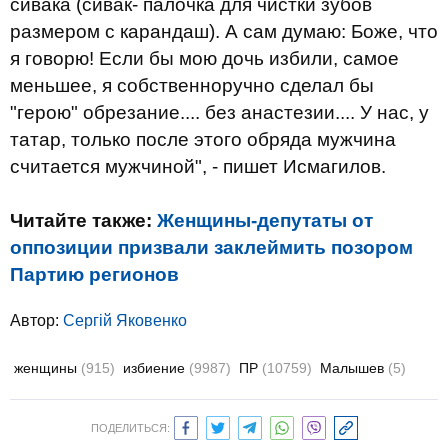
сивака (сивак- палочка для чистки зубов
размером с карандаш). А сам думаю: Боже, что
я говорю! Если бы мою дочь избили, самое
меньшее, я собственноручно сделал бы
"герою" обрезание.... без анастезии.... У нас, у
татар, только после этого обряда мужчина
считается мужчиной", - пишет Исмагилов.
Читайте также:
Женщины-депутаты от
оппозиции призвали заклеймить позором
Партию регионов
Автор:
Сергій Яковенко
женщины
(915)
избиение
(9987)
ПР
(10759)
Малышев
(5)
ПОДЕЛИТЬСЯ: