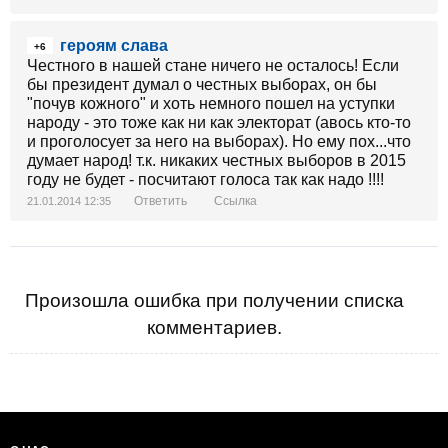
перебьешься!
- А я, - говорит дед, - хотел любимому внуку
героям слава
велосипед подарить, но нет у меня больше
+6
Честного в нашей стане ничего не осталось! Если
любимого внука - есть бандеровская сволочь!
бы президент думал о честных выборах, он бы
"почув кожного" и хоть немного пошел на уступки
І тоді маленький Микола, глянувши з-під лоба на
народу - это тоже как ни как электорат (авось кто-то
родину, суворо сказав:
и проголосует за него на выборах). Но ему пох...что
- Я п'ять хвилин українець, а вас - москалів - вже
думает народ! т.к. никаких честных выборов в 2015
ненавиджу!
году не будет - посчитают голоса так как надо !!!!
Ответить
Ссылка
21.01.2014 12:35
Произошла ошибка при получении списка
комментариев.