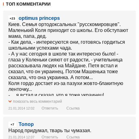
ТОП КОММЕНТАРИИ
optimus princeps
+23
Киев. Семья ортодоксальных "русскомировцев".
Маленький Коля приходит со школы. Его обступают
мама, папа, дед.
- Как дела, - интересуются они, готовясь гордиться
школьными успехами чада.
- А у нас сегодня в школе так интересно было! -
глаза у Коленьки сияют от радости, - учительница
рассказывала людях на Майдане. Петя встал и
сказал, что он украинец. Потом Машенька тоже
сказала, что она украинка. А потом...
Коля гордо достает из-за пазухи жовто-блакитную
ленточку...
- ... я встал и сказал, что я тоже украинец!
Лица родителей сереют.
показать весь комментарий
- Помнишь я тебе обещал новую приставку? - сквозь
Ответить
Ссылка
21.01.2014 12:02
зубы произносит отец, - Так вот, рагульская ты
морда, я и старую в мусорку выкину!
Топор
- Я тут пельменей твоих любимых налепила, - с
+7
трудом сдерживая "праведный" гнев говорит мама, -
Народ придумал, тварь ты чумазая.
Но мы их как-то уже съели. Ну а ты, как герой, салом
Ответить
Ссылка
21.01.2014 12:07