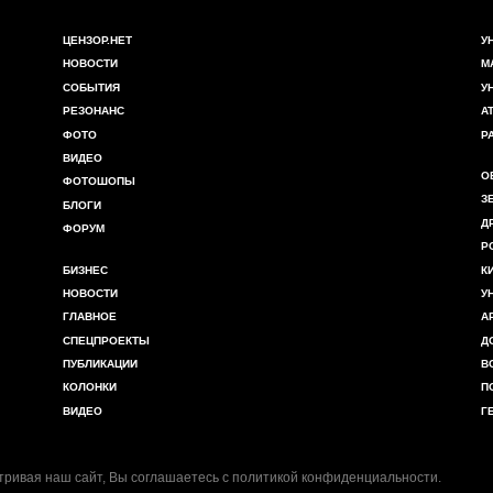
ЦЕНЗОР.НЕТ
У
НОВОСТИ
М
СОБЫТИЯ
У
РЕЗОНАНС
А
ФОТО
Р
ВИДЕО
О
ФОТОШОПЫ
З
БЛОГИ
Д
ФОРУМ
Р
БИЗНЕС
К
НОВОСТИ
У
ГЛАВНОЕ
А
СПЕЦПРОЕКТЫ
Д
ПУБЛИКАЦИИ
В
КОЛОНКИ
П
ВИДЕО
Г
ривая наш сайт, Вы соглашаетесь с
политикой конфиденциальности
.