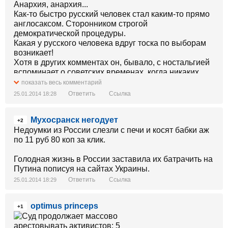
Анархия, анархия...
Как-то быстро русский человек стал каким-то прямо
англосаксом. Сторонником строгой
демократической процедуры.
Какая у русского человека вдруг тоска по выборам
возникает!
Хотя в других комментах он, бывало, с ностальгией
вспоминает о советских временах, когда никаких
выборов и в помине не было...
показать весь комментарий
Ответить
Ссылка
25.01.2014 18:28
Мухосранск негодует
+2
Недоумки из России слезли с печи и косят бабки аж
по 11 руб 80 коп за клик.
Голодная жизнь в России заставила их батрачить на
Путина пописуя на сайтах Украины.
Ответить
Ссылка
25.01.2014 18:29
optimus princeps
+1