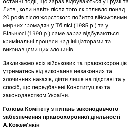
останні події, що зараз відбуваються у Грузії та
Литві, коли навіть після того як спливло понад
20 років після жорстокого побиття військовими
мирних громадян у Тбілісі (1985 р.) та у
Вільнюсі (1990 р.) саме зараз відбуваються
кримінальні процеси над ініціаторами та
виконавцями цих злочинів.
Закликаємо всіх військових та правоохоронців
утриматись від виконання незаконних та
злочинних наказів, діяти лише на підставі та у
спосіб, що передбачені Конституцією та
законодавством України.
Голова Комітету з питань законодавчого
забезпечення правоохоронної діяльності
А.Кожем'якін