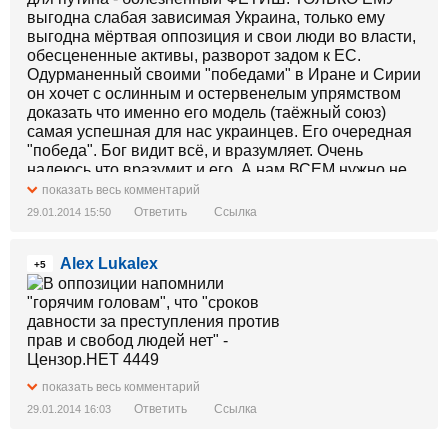
выгодна слабая зависимая Украина, только ему
выгодна мёртвая оппозиция и свои люди во власти,
обесцененные активы, разворот задом к ЕС.
Одурманенный своими "победами" в Иране и Сирии
он хочет с ослинным и остервенелым упрямством
доказать что именно его модель (таёжный союз)
самая успешная для нас украинцев. Его очередная
"победа". Бог видит всё, и вразумляет. Очень
надеюсь,что вразумит и его. А нам ВСЕМ нужно не
сидеть и наблюдать за майданом по телевизору, а
показать весь комментарий
вставать ВСЕМ, чтоб убрать гнилого овоща,
Ответить
Ссылка
29.01.2014 15:50
который подобно проститутке продаётся и за свою
мерзкую шкуру извращённо издевается над
Alex Lukalex
народом, президентом которого он есть. Уродов
+5
которые встают у нас на пути (СС "Беркут",титушки)
всё равно мало, и мы их сметём.
показать весь комментарий
Ответить
Ссылка
29.01.2014 16:03