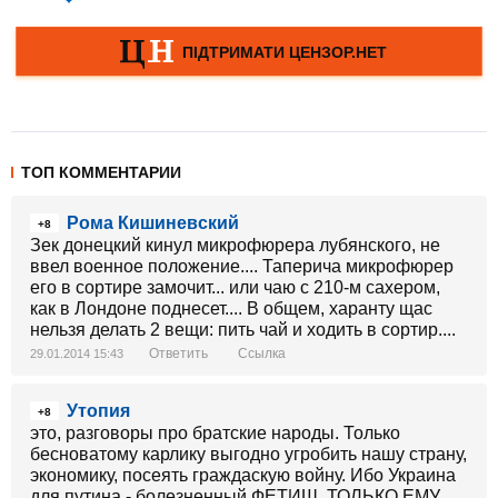
ТОП КОММЕНТАРИИ
Рома Кишиневский
+8
Зек донецкий кинул микрофюрера лубянского, не
ввел военное положение.... Таперича микрофюрер
его в сортире замочит... или чаю с 210-м сахером,
как в Лондоне поднесет.... В общем, харанту щас
нельзя делать 2 вещи: пить чай и ходить в сортир....
Ответить
Ссылка
29.01.2014 15:43
Утопия
+8
это, разговоры про братские народы. Только
бесноватому карлику выгодно угробить нашу страну,
экономику, посеять граждаскую войну. Ибо Украина
для путина - болезненный ФЕТИШ. ТОЛЬКО ЕМУ