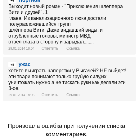
Портной
+6
Выходит новый роман - "Приключения шлёппера
Вити и друзей". 1
глава. Из канализационного люка достали
полуразложившийся трупп
шлёппера Вити. Даже видавший виды, и
отрубленные головы, министр МВД
отвел глаза в сторону и зарыдал........
Ответить
Ссылка
29.01.2014 18:04
ужас
+5
хотите выиграть наперстки у Рыгачей? НЕ выйдет!
эти твари понимают только грубую силу,их
уничтожать нужно а не тискать руки как делали эти
3-ое.
Ответить
Ссылка
29.01.2014 18:05
Произошла ошибка при получении списка
комментариев.