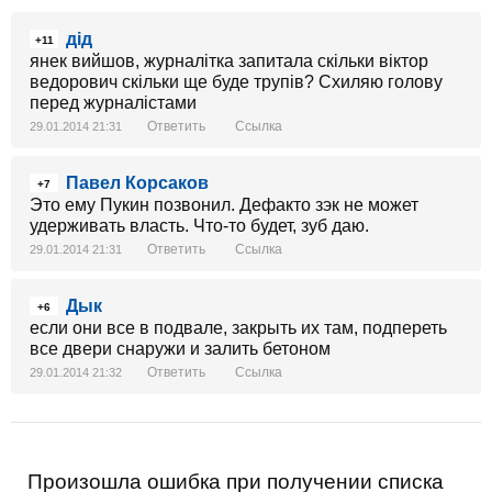
дід
+11
янек вийшов, журналітка запитала скільки віктор
ведорович скільки ще буде трупів? Схиляю голову
перед журналістами
Ответить
Ссылка
29.01.2014 21:31
Павел Корсаков
+7
Это ему Пукин позвонил. Дефакто зэк не может
удерживать власть. Что-то будет, зуб даю.
Ответить
Ссылка
29.01.2014 21:31
Дык
+6
если они все в подвале, закрыть их там, подпереть
все двери снаружи и залить бетоном
Ответить
Ссылка
29.01.2014 21:32
Произошла ошибка при получении списка