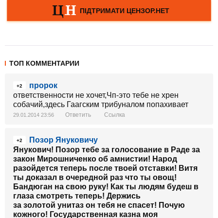
ТОП КОММЕНТАРИИ
пророк
+2
ответственности не хочет,Чп-это тебе не хрен
собачий,здесь Гаагским трибуналом попахивает
Ответить
Ссылка
29.01.2014 23:56
Позор Януковичу
+2
Янукович! Позор тебе за голосование в Раде за
закон Мирошниченко об амнистии! Народ
разойдется теперь после твоей отставки! Витя
ты доказал в очередной раз что ты овощ!
Бандюган на свою руку! Как ты людям будеш в
глаза смотреть теперь! Держись
за золотой унитаз он тебя не спасет! Почую
кожного! Государственная казна моя