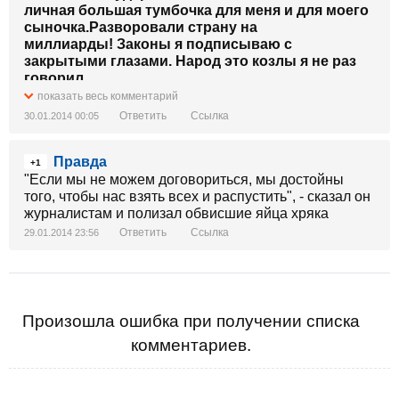
личная большая тумбочка для меня и для моего
сыночка.Разворовали страну на
миллиарды! Законы я подписываю с
закрытыми глазами. Народ это козлы я не раз
говорил
которые мне мешают жить
показать весь комментарий
https://www.youtube.com/watch?v=w8F5d1eOA_s!
Ответить
Ссылка
30.01.2014 00:05
Янукович обворовывает и разваливает страну
вместе Захарченко! Ментовский бизнес
Правда
Глава МВД Захарченко путь к успеху
+1
Милиционер-миллионер
"Если мы не можем договориться, мы достойны
https://www.youtube.com/watch?v=NG5cZlxnwSo
того, чтобы нас взять всех и распустить", - сказал он
журналистам и полизал обвисшие яйца хряка
Ответить
Ссылка
29.01.2014 23:56
Произошла ошибка при получении списка
комментариев.