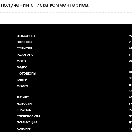
получении списка комментариев.
ЦЕНЗОР.НЕТ
М
НОВОСТИ
У
СОБЫТИЯ
А
РЕЗОНАНС
У
ФОТО
Р
ВИДЕО
О
ФОТОШОПЫ
З
БЛОГИ
Д
ФОРУМ
К
БИЗНЕС
А
НОВОСТИ
У
ГЛАВНОЕ
Р
СПЕЦПРОЕКТЫ
П
ПУБЛИКАЦИИ
Д
КОЛОНКИ
Г