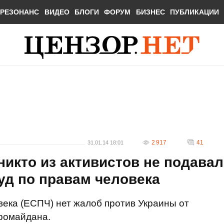
РЕЗОНАНС
ВИДЕО
БЛОГИ
ФОРУМ
БИЗНЕС
ПУБЛИКАЦИИ
2 917
41
31.01.14 18:01
никто из активистов не подавал
уд по правам человека
века (ЕСПЧ) нет жалоб против Украины от
ромайдана.