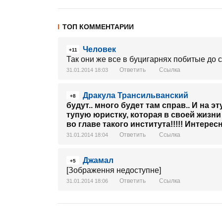
ТОП КОММЕНТАРИИ
Человек
+11
Так они же все в буцигарнях побитые до 
Ответить
Ссылка
31.01.2014 18:03
Дракула Трансильванский
+8
будут.. много будет там справ.. И на э
тупую юристку, которая в своей жизн
во главе такого института!!!!! Интере
Ответить
Ссылка
31.01.2014 18:04
Джамал
+5
[Зображення недоступне]
Ответить
Ссылка
31.01.2014 18:06