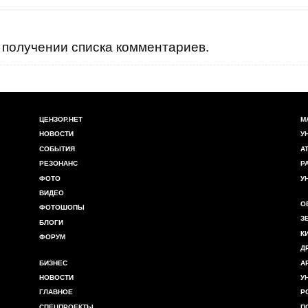
получении списка комментариев.
ЦЕНЗОР.НЕТ
М
НОВОСТИ
У
СОБЫТИЯ
А
РЕЗОНАНС
Р
ФОТО
У
ВИДЕО
О
ФОТОШОПЫ
З
БЛОГИ
К
ФОРУМ
Д
БИЗНЕС
А
НОВОСТИ
У
ГЛАВНОЕ
Р
СПЕЦПРОЕКТЫ
П