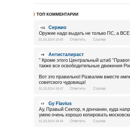
ТОП КОММЕНТАРИИ
Сержио
+11
Оружие надо выдать не только ПС, а ВСЕ
Ответить
Ссылка
01.03.2014 18:45
Антисталираст
+9
" Кроме этого Центральный штаб "Правог
также все освободительные движения Рос
Вот это правильно! Развалим вместе имп
советского чудовища!
Ответить
Ссылка
01.03.2014 18:47
Gy Flavius
+7
Ау, Правый Сектор, я дончанин, куда нап
умею очень хорошо копировать московский
Ответить
Ссылка
01.03.2014 18:44