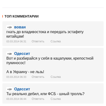
ТОП КОММЕНТАРИИ
вован
+19
гнать до владивостока и передать эстафету
китайцам!
Ответить
Ссылка
03.03.2014 06:31
Одессит
+18
Вот и разбирайся у себя в кацапукии, крепостной
пукиносос!
А в Украину - не льзь!
Ответить
Ссылка
03.03.2014 06:33
Одессит
+10
Ты реально дебил, или ФСБ - шный тролль?
Ответить
Ссылка
03.03.2014 06:44