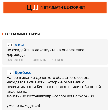
ТОП КОММЕНТАРИИ
а вы
+11
не ожидайте, а действуйте на опережение.
дармоеды.
Ответить
Ссылка
05.03.2014 11:15
Донбасс
+8
Ранее в здании Донецкого областного совета
находятся активисты, которые объявили о
нелегитимности Киева и провозгласили себя новой
властью на
Донетчине.Источник:http://censor.net.ua/n274239
уже не находятся!