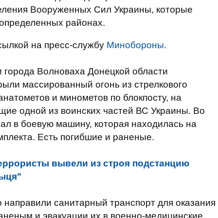
деления Вооруженных Сил Украины, которые
 определенных районах.
сылкой на пресс-службу
Минобороны.
и города Волноваха Донецкой области
крыли массированный огонь из стрелкового
анатометов и минометов по блокпосту, на
ие одной из воинских частей ВС Украины. Во
пал в боевую машину, которая находилась на
мплекта. Есть погибшие и раненые.
еррористы вывели из строя подстанцию
ныця"
 направили санитарный транспорт для оказания
неным и эвакуации их в военно-медицинские