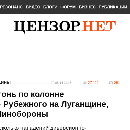
РЕЗОНАНС
ВИДЕО
БЛОГИ
ФОРУМ
БИЗНЕС
ПУБЛИКАЦИИ
АИНЫ
27 455
291
22.05.14 11:13
гонь по колонне
 Рубежного на Луганщине,
 Минобороны
есколько нападений диверсионно-