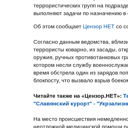
террористических групп на подраз
выполняют задачи по назначению в
Об этом сообщает
Цензор НЕТ
со с
Согласно данным ведомства, вблиз
террористы коварно, из засады, от
оружия, ручных противотанковых гр
котором несли службу военнослужащ
время обстрела один из зарядов по
блокпосту, что вызвало взрыв боеко
Читайте также на «Цензор.НЕТ»:
Т
"Славянский курорт" - "Укрзализ
На место происшествия немедленно
неотложной медицинской помощи ра