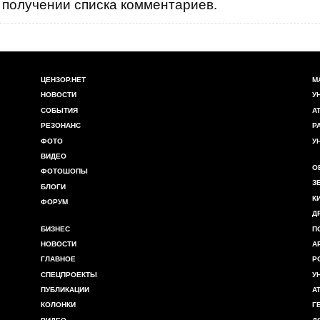
получении списка комментариев.
ЦЕНЗОР.НЕТ
М
НОВОСТИ
У
СОБЫТИЯ
А
РЕЗОНАНС
Р
ФОТО
У
ВИДЕО
О
ФОТОШОПЫ
З
БЛОГИ
К
ФОРУМ
Д
БИЗНЕС
П
НОВОСТИ
А
ГЛАВНОЕ
Р
СПЕЦПРОЕКТЫ
У
ПУБЛИКАЦИИ
А
КОЛОНКИ
Г