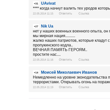
UAvivat
+31
**** когда начнут валить тех уродов котор
Ответить
Ссылка
22.05.2014 11:15
Nik Ua
+27
нет у наших военных военного опыта, он п
мы мирная нация..........
жалко наших патриотов, которые кладут 
пропукинского кодла..
ВЕЧНАЯ ПАМЯТЬ ГЕРОЯМ..
простите нас....
Ответить
Ссылка
22.05.2014 11:16
Моисей Миколаевич Иванов
+14
Немедленно на уровне зконодательства п
террористами. Открывать огонь на пора
Ответить
Ссылка
22.05.2014 11:19