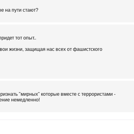
ые на пути стают?
ридет тот опыт..
свои жизни, защищая нас всех от фашистского
ризнать "мирных" которые вместе с террористами -
жение немедленно!