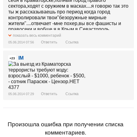
себя в Краматорске,полный город правого
сектора,ходят с оружием в масках....я говорю так это
ты ж рассказываешь про период когда город
контролировали твои"безоружные мирные
жители"....отвечает -мне похер,вы все фашисты и
правосеки и вобще я в Крым в Севастополь
перееду с мужем и ребенком как беженцы.по
показать весь комментарий
телевизору сказали что там беженцам с Украины
Ответить
Ссылка
05.06.2014 07:56
дают квартиру и работу сразу.....
IM
+23
Ответить
Ссылка
05.06.2014 07:29
Произошла ошибка при получении списка
комментариев.