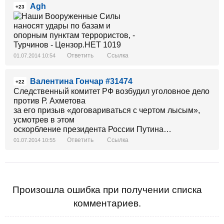
Agh
в цьому - потрібно наглухо закрити кордон та
+23
увести візовий режим з Росією,
військовий стан у двох областях.
Ответить
Ссылка
01.07.2014 10:54
Валентина Гончар #31474
+22
Следственный комитет РФ возбудил уголовное дело
против Р. Ахметова
за его призыв «договариваться с чертом лысым»,
усмотрев в этом
оскорбление президента России Путина…
Ответить
Ссылка
01.07.2014 10:55
Произошла ошибка при получении списка
комментариев.