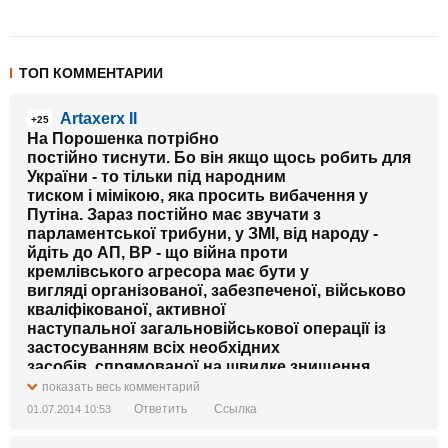
ТОП КОММЕНТАРИИ
Artaxerx II
+25
На Порошенка потрібно
постійно тиснути. Бо він якщо щось робить для
України - то тільки під народним
тиском і мімікою, яка просить вибачення у
Путіна. Зараз постійно має звучати з
парламентської трибуни, у ЗМІ, від народу -
йдіть до АП, ВР - що війна проти
кремлівського агресора має бути у
вигляді організованої, забезпеченої, військово
кваліфікованої, активної
наступальної загальновійськової операції із
застосуванням всіх необхідних
засобів, спрямованої на швидке знищення
ворога на нашій території, звільнення
показать весь комментарий
наших територій з найменшими втратами
Ответить
Ссылка
01.07.2014 10:53
військових і цивільного населення. І
найнеобхідніше