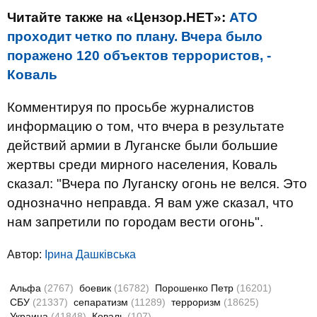
Читайте также на «Цензор.НЕТ»:
АТО
проходит четко по плану. Вчера было
поражено 120 объектов террористов, -
Коваль
Комментируя по просьбе журналистов
информацию о том, что вчера в результате
действий армии в Луганске были большие
жертвы среди мирного населения, Коваль
сказал: "Вчера по Луганску огонь не велся. Это
однозначно неправда. Я вам уже сказал, что
нам запретили по городам вести огонь".
Автор:
Ірина Дашківська
Альфа
(2767)
боевик
(16782)
Порошенко Петр
(16201)
СБУ
(21337)
сепаратизм
(11289)
терроризм
(18625)
Украина
(41848)
Коваль
(107)