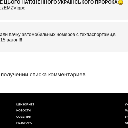
ТЕ ЦЬОГО НАТХНЕННОГО УКРАЇНСЬКОГО ПРОРОКА
fczEMZVjqpc
али пачку автомобильных номеров с техпаспортами,в
5 вагон!!!
получении списка комментариев.
ЦЕНЗОР.НЕТ
У
НОВОСТИ
М
СОБЫТИЯ
У
РЕЗОНАНС
А