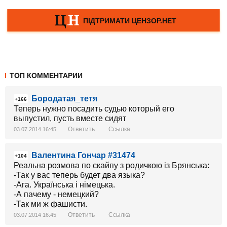
ТОП КОММЕНТАРИИ
Бородатая_тетя
+166
Теперь нужно посадить судью который его
выпустил, пусть вместе сидят
Ответить
Ссылка
03.07.2014 16:45
Валентина Гончар #31474
+104
Реальна розмова по скайпу з родичкою із Брянська:
-Так у вас теперь будет два языка?
-Ага. Українська і німецька.
-А пачему - немецкий?
-Так ми ж фашисти.
Ответить
Ссылка
03.07.2014 16:45