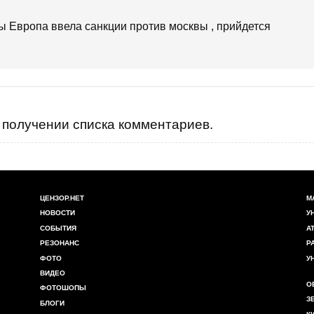
обы Европа ввела санкции против москвы , прийдется
получении списка комментариев.
ЦЕНЗОР.НЕТ
М
НОВОСТИ
У
СОБЫТИЯ
А
РЕЗОНАНС
Р
ФОТО
У
ВИДЕО
О
ФОТОШОПЫ
З
БЛОГИ