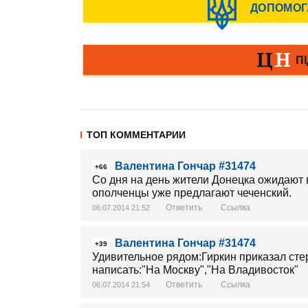
ТОП КОММЕНТАРИИ
Валентина Гончар #31474
+66
Со дня на день жители Донецка ожидают
ополченцы уже предлагают чеченский.
Ответить
Ссылка
06.07.2014 21:52
Валентина Гончар #31474
+39
Удивительное рядом:Гиркин приказал стер
написать:"На Москву","На Владивосток"
Ответить
Ссылка
06.07.2014 21:54