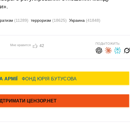
и».
аратизм
(11289)
терроризм
(18625)
Украина
(41848)
ПОДЫТОЖИТЬ:
Мне нравится
42