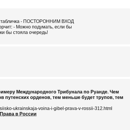
ит табличка - ПОСТОРОННИМ ВХОД
чит: - Можно подумать, если бы
и бы стояла очередь!
о примеру Международного Трибунала по Руанде. Чем
 путенских орденов, тем меньше будет трупов, тем
ssiisko-ukrainskaja-voina-i-gibel-prava-v-rossii-312.html
 Права в России