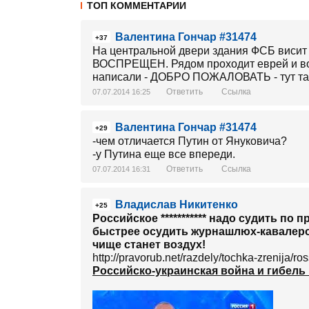
ТОП КОММЕНТАРИИ
Валентина Гончар #31474
+37
На центральной двери здания ФСБ вис
ВОСПРЕЩЕН. Рядом проходит еврей и вор
написали - ДОБРО ПОЖАЛОВАТЬ - тут так
Ответить
Ссылка
07.07.2014 16:25
Валентина Гончар #31474
+29
-чем отличается Путин от Януковича?
-у Путина еще все впереди.
Ответить
Ссылка
07.07.2014 16:31
Владислав Никитенко
+25
Российское *********** надо судить п
быстрее осудить журнашлюх-кавалеров
чище станет воздух!
http://pravorub.net/razdely/tochka-zrenija/ro
Российско-украинская война и гибель