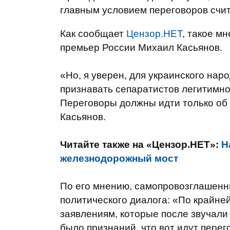
главным условием переговоров счит
Как сообщает
Цензор.НЕТ
, такое м
премьер России Михаил Касьянов.
«Но, я уверен, для украинского на
признавать сепаратистов легитимно
Переговоры должны идти только об о
Касьянов.
Читайте также на «Цензор.НЕТ»:
Н
железнодорожный мост
По его мнению, самопровозглашенн
политического диалога: «По крайней
заявлениям, которые после звучали 
было признаний, что вот идут пере