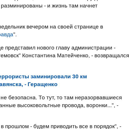
 разминированы - и жизнь там начнет
недельник вечером на своей странице в
равда
".
де представил нового главу администрации -
емовск" Константина Матейченко, - возвращался
еррористы заминировали 30 км
вянска, - Геращенко
 не безопасна. То тут, то там неразорвавшиеся
нные высоковольтные провода, воронки...", -
в прошлом - будем приводить все в порядок", -