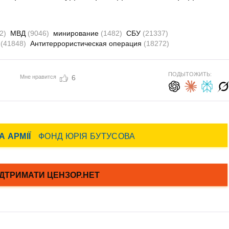
2)
МВД
(9046)
минирование
(1482)
СБУ
(21337)
а
(41848)
Антитеррористическая операция
(18272)
ПОДЫТОЖИТЬ:
Мне нравится
6