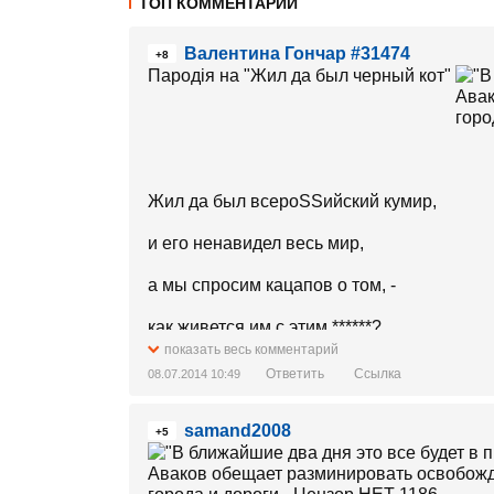
ТОП КОММЕНТАРИИ
Валентина Гончар #31474
+8
Пародія на "Жил да был черный кот"
Жил да был всероSSийский кумир,
и его ненавидел весь мир,
а мы спросим кацапов о том, -
как живется им с этим ******?
показать весь комментарий
припев - путин ***** ала-ла-ла-ла-ла
Ответить
Ссылка
08.07.2014 10:49
А в паРаше царит суета,
samand2008
+5
что *****, это есть клевета