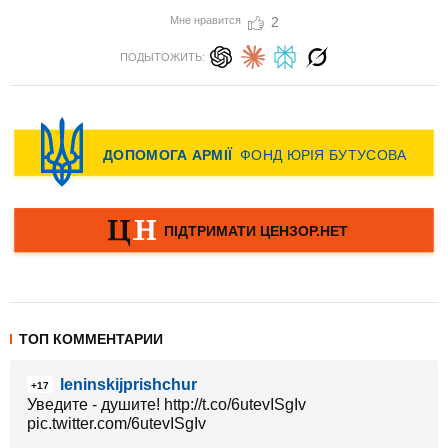
Мне нравится
2
ПОДЫТОЖИТЬ:
ТОП КОММЕНТАРИИ
leninskijprishchur
+17
Уведите - душите! http://t.co/6utevISgIv
pic.twitter.com/6utevISgIv