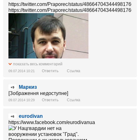
https://twitter.com/Praporec/status/486647043444981760/p
https://twitter.com/Praporec/status/486647043444981760/p
показать весь комментарий
Ответить
Ссылка
09.07.2014 10:21
Маркиз
+9
[Зображення недоступне]
Ответить
Ссылка
09.07.2014 10:29
eurodivan
+6
https://www.facebook.com/eurodivanua