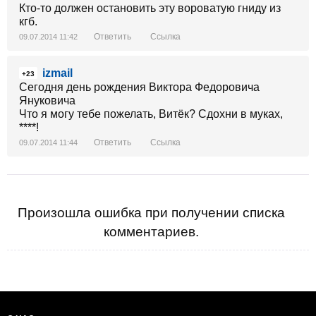
Кто-то должен остановить эту вороватую гниду из
кгб.
https://twitter.com/EtoUkraina/status/486775449721516033
Ответить
Ссылка
09.07.2014 11:42
izmail
+23
Сегодня день рождения Виктора Федоровича
Януковича
Что я могу тебе пожелать, Витёк? Сдохни в муках,
****!
Ответить
Ссылка
09.07.2014 11:44
Произошла ошибка при получении списка
комментариев.