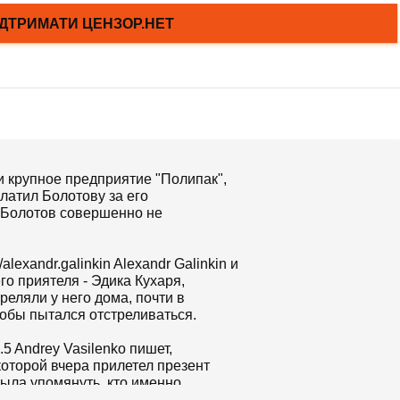
и крупное предприятие "Полипак",
латил Болотову за его
то Болотов совершенно не
lexandr.galinkin Alexandr Galinkin и
го приятеля - Эдика Кухаря,
реляли у него дома, почти в
якобы пытался отстреливаться.
.5 Andrey Vasilenko пишет,
 которой вчера прилетел презент
была упомянуть, кто именно
акция.