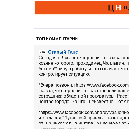
ТОП КОММЕНТАРИИ
Старый Ганс
+16
Сегодня в Луганске террористы захватил
хозяин которого, проходимец Чаплыгин, п
беспер**ойную работу, и это означает, ч
контролирует ситуацию.
*Вчера позвонил https://www.facebook.com/a
сказал, что террористы расстреляли наше
сотрудника областной прокуратуры. Расст
центре города. За что - неизвестно. Тот 
*https://www.facebook.com/andrey.vasilenko
что гларед "Луганской правды", газеты, к
от "нашихр**ят", в интервью Life News за
********* помещение, где находится ее ред