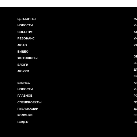
е в недовольной мине ***ло.
служил сполна. А теперь несите сюда свои сопли и
ЦЕНЗОР.НЕТ
М
НОВОСТИ
У
СОБЫТИЯ
А
РЕЗОНАНС
У
ФОТО
Р
ВИДЕО
О
ФОТОШОПЫ
З
БЛОГИ
Д
ФОРУМ
К
БИЗНЕС
А
НОВОСТИ
У
ГЛАВНОЕ
Р
СПЕЦПРОЕКТЫ
П
ПУБЛИКАЦИИ
Д
КОЛОНКИ
Г
ВИДЕО
В