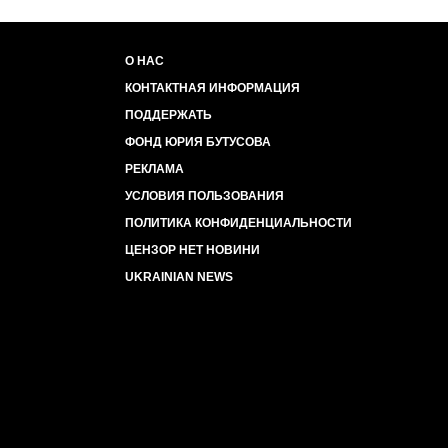
хочешь распрямить своё вечно сплющенно
Ты это заслужил, Луганск. Ты ВСЁ ЭТО за
О НАС
вопли. Земляки, бл*.
КОНТАКТНАЯ ИНФОРМАЦИЯ
ПОДДЕРЖАТЬ
ФОНД ЮРИЯ БУТУСОВА
РЕКЛАМА
УСЛОВИЯ ПОЛЬЗОВАНИЯ
ПОЛИТИКА КОНФИДЕНЦИАЛЬНОСТИ
ЦЕНЗОР НЕТ НОВИНИ
UKRAINIAN NEWS