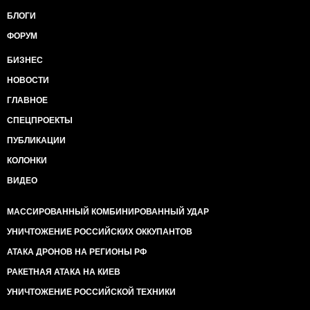
БЛОГИ
«Параша» его кликуха. Он криминальный
авторитет» - просветила народ женщина.
ФОРУМ
«Аваков и Наливайченко торгуют органами. Это уже
БИЗНЕС
доказано. Обнаружены многочисленные тела с
НОВОСТИ
вырезанными сердцами и почками», -
свидетельствовала одна из выступавших
ГЛАВНОЕ
гражданок.
СПЕЦПРОЕКТЫ
«С 24 января наша страна на 50 лет продана, и вы
ПУБЛИКАЦИИ
все знаете кому. Мировым хищникам», - сообщил
КОЛОНКИ
ветеран ВОВ. «И обезьянам», - добавила женщина
из толпы.
ВИДЕО
«Мы хотим проснуться, а в Донецке русская армия.
МАССИРОВАННЫЙ КОМБИНИРОВАННЫЙ УДАР
И мы пойдем туда, куда она скажет», - озвучила свое
желание женщина по фамилии Белоцерковская.
УНИЧТОЖЕНИЕ РОССИЙСКИХ ОККУПАНТОВ
АТАКА ДРОНОВ НА РЕГИОНЫ РФ
«Яйценюк, лысая башка, мы ваши украинские
флаги засунем вам в очко», - прогромыхала тучная
РАКЕТНАЯ АТАКА НА КИЕВ
дама.
УНИЧТОЖЕНИЕ РОССИЙСКОЙ ТЕХНИКИ
«Мы сейчас сражаемся и за Питер, и за Москву. Туда