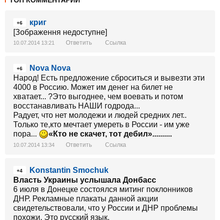
ТОП КОММЕНТАРИИ
криг
+6
[Зображення недоступне]
Ответить
Ссылка
10.07.2014 13:21
Nova Nova
+6
Народ! Есть предложение сброситься и вывезти эти
4000 в Россию. Может им денег на билет не
хватает... ?Это выгоднее, чем воевать и потом
восстанавливать НАШИ годрода...
Радует, что нет молодежи и людей средних лет..
Только те,кто мечтает умереть в России - им уже
пора...
«Кто не скачет, тот дебил»..........
Ответить
Ссылка
10.07.2014 13:34
Konstantin Smochuk
+4
Власть Украины услышала Донбасс
6 июля в Донецке состоялся митинг поклонников
ДНР. Рекламные плакаты данной акции
свидетельствовали, что у России и ДНР проблемы
похожи. Это русский язык.