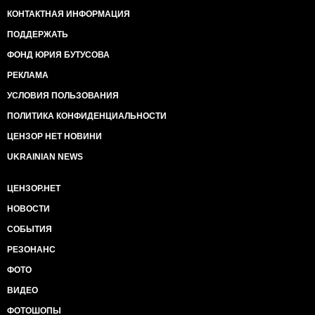
студия Савика Шустера отправляла предложения
КОНТАКТНАЯ ИНФОРМАЦИЯ
российским федеральным каналам организовать
телемост Киев-Москва и дать возможность
ПОДДЕРЖАТЬ
пообщаться гражданам двух стран на
злободневные темы. Ответ -игнор. Кто бы
ФОНД ЮРИЯ БУТУСОВА
сомневался. Подставить себя в прямом эфире
РЕКЛАМА
Кремль ни за что не согласится.
УСЛОВИЯ ПОЛЬЗОВАНИЯ
Ну а мы вернемся к теме возможных переговоров с
ПОЛИТИКА КОНФИДЕНЦИАЛЬНОСТИ
персонажами из ДНР. И здесь вопрос: «О чем и с
кем там говорить?».
ЦЕНЗОР НЕТ НОВИНИ
UKRAINIAN NEWS
Вот Стрелков уже сообщил, что оставил Славянск,
чтобы вернуться в Киев. Его советник Друзь
украинскую армию называет «Армия укров». Как и
ЦЕНЗОР.НЕТ
Пушилин и с Бородаем (не помню уже, кем они себя
НОВОСТИ
величают в иерархии ДНР).
СОБЫТИЯ
А вот как изложили свои мысли рядовые борцы за
РЕЗОНАНС
независимый от Украины Донбасс:
ФОТО
«Если не будет чем воевать с украми, то есть пурген
ВИДЕО
и его можно добавлять им в борщ», - предложил
остроумный мужчина.
ФОТОШОПЫ