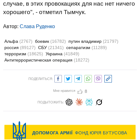
случае, в этих провокациях для нас нет ничего
хорошего", - отметил Тымчук.
Автор:
Слава Руденко
Альфа
(2767)
боевик
(16782)
путин владимир
(21797)
россия
(89127)
СБУ
(21341)
сепаратизм
(11289)
терроризм
(18625)
Украина
(41849)
Антитеррористическая операция
(18272)
ПОДЕЛИТЬСЯ:
Мне нравится
8
ПОДЫТОЖИТЬ: