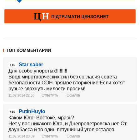
ТОП КОММЕНТАРИИ
Star saber
+16
Для особо упоротых!!!!!!!!!
Ввод миротворческих сил без согласия совета
безопасности ООН-прямое вторжение!Если хотят
рузьге здохнуть-милости просим!
Ответить
Ссылка
11.07.2014 22:55
PutinHuylo
+16
Каком Юго_Востоке, мразь?
Нет у вас никакого Юга, и Днепропетровска нет. От
даунбасса и то один петушиный угол остался.
Ответить
Ссылка
11.07.2014 23:02