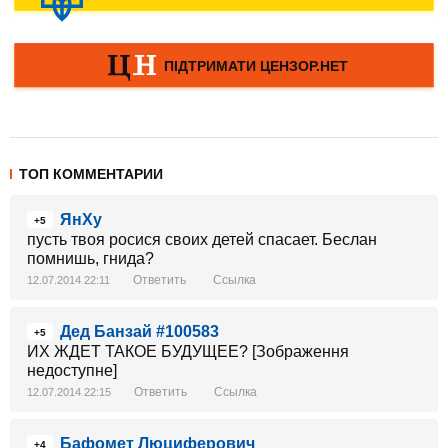
ТОП КОММЕНТАРИИ
ЯнХу
+5
пусть твоя росися своих детей спасает. Беслан
помнишь, гнида?
Ответить
Ссылка
12.07.2014 22:11
Дед Банзай #100583
+5
ИХ ЖДЕТ ТАКОЕ БУДУЩЕЕ? [Зображення
недоступне]
Ответить
Ссылка
12.07.2014 22:15
Бафомет Люциферович
+4