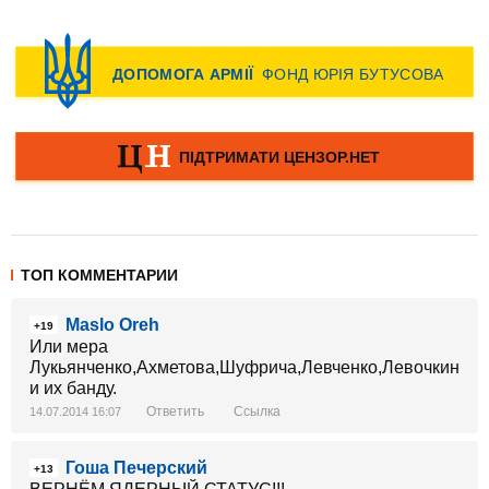
ТОП КОММЕНТАРИИ
Maslo Oreh
+19
Или мера
Лукьянченко,Ахметова,Шуфрича,Левченко,Левочкина,
и их банду.
Ответить
Ссылка
14.07.2014 16:07
Гоша Печерский
+13