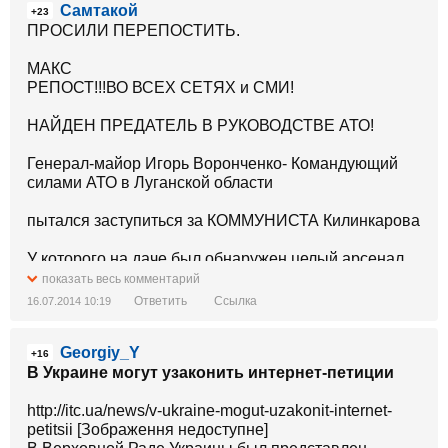
Самтакой
+23
ПРОСИЛИ ПЕРЕПОСТИТЬ.
МАКС
РЕПОСТ!!!ВО ВСЕХ СЕТЯХ и СМИ!
НАЙДЕН ПРЕДАТЕЛЬ В РУКОВОДСТВЕ АТО!
Генерал-майор Игорь Воронченко- Командующий
силами АТО в Луганской области
пытался заступиться за КОММУНИСТА Килинкарова
У которого на даче был обнаружен целый арсенал
оружия!
показать весь комментарий
Ответить
Ссылка
16.07.2014 10:19
По словам комбата АЙДАРА, Воронченко звонил
ему
Georgiy_Y
+16
и требовал немедленно покинуть дачу народного
В Украине могут узаконить интернет-петиции
депутата.
http://itc.ua/news/v-ukraine-mogut-uzakonit-internet-
Кроме Воронченко, заступиться за Килинкарова
petitsii [Зображення недоступне]