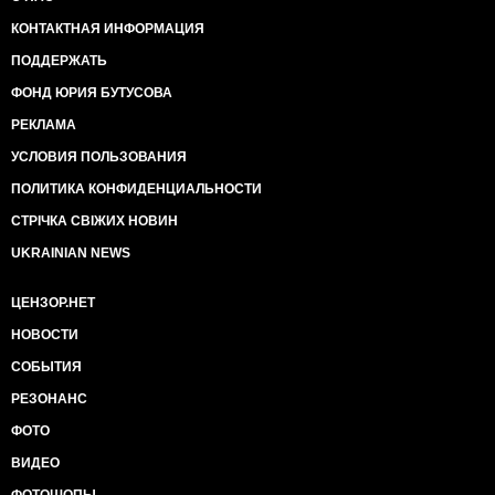
далеко впереди власти в важнейших вопросах. Мы
КОНТАКТНАЯ ИНФОРМАЦИЯ
должны этот разрыв сократить, - рассказал один из
авторов законопроекта Андрей Шевченко. - Мы
ПОДДЕРЖАТЬ
последовательно поддерживаем все изменения,
которые делают граждан сильнее. Интернет-петиции
ФОНД ЮРИЯ БУТУСОВА
помогут украинцам почувствовать себя хозяевами в
РЕКЛАМА
своей стране».
Народный депутат Шевченко также заявил, что
УСЛОВИЯ ПОЛЬЗОВАНИЯ
законопроект будет внесен на регистрацию в
ПОЛИТИКА КОНФИДЕНЦИАЛЬНОСТИ
Верховную Раду в ближайшие дни. В инициативной
группе - 8 народных депутатов из 5 фракций.
СТРІЧКА СВІЖИХ НОВИН
Законопроект представлен для открытого
UKRAINIAN NEWS
обсуждения. По словам Шевченко, авторы
рассчитывают на совершенствование документа в
сотрудничестве с общественными активистами и
ЦЕНЗОР.НЕТ
интернет-сообществом.
НОВОСТИ
Сегодня также был представлен интернет-портал
http://petition.kiev.ua/ petition.kiev.ua , который в
СОБЫТИЯ
тестовом режиме позволяет использовать
РЕЗОНАНС
инструмент петиций.
ФОТО
ВИДЕО