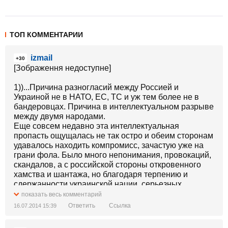
ТОП КОММЕНТАРИИ
izmail
+30
[Зображення недоступне]
1))...Причина разногласий между Россией и
Украиной не в НАТО, ЕС, ТС и уж тем более не в
бандеровцах. Причина в интеллектуальном разрыве
между двумя народами.
Еще совсем недавно эта интеллектуальная
пропасть ощущалась не так остро и обеим сторонам
удавалось находить компромисс, зачастую уже на
грани фола. Было много непонимания, провокаций,
скандалов, а с российской стороны откровенного
хамства и шантажа, но благодаря терпению и
сдержанности украинской нации, серьезных
конфликтов удавалось избежать. Терпение и
показать весь комментарий
сдержанность являются признаками высокого
Ответить
Ссылка
16.07.2014 15:39
интеллекта, а совсем не слабости. Но бесконечно
так продолжаться не могло. Конфликт назревал и