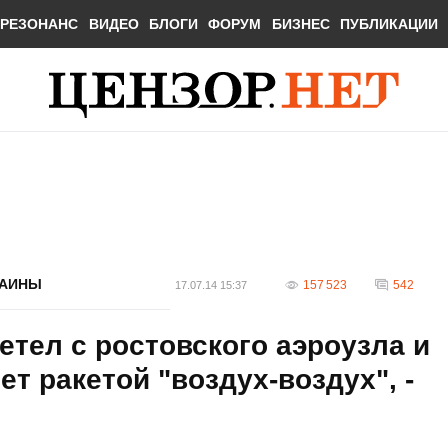
РЕЗОНАНС
ВИДЕО
БЛОГИ
ФОРУМ
БИЗНЕС
ПУБЛИКАЦИИ
РАИНЫ
157 523
542
17.07.14 15:37
етел с ростовского аэроузла и
т ракетой "воздух-воздух", -