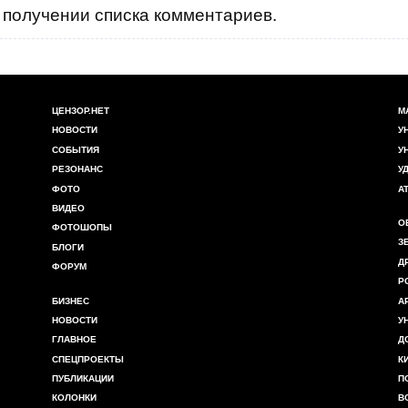
получении списка комментариев.
ЦЕНЗОР.НЕТ
М
НОВОСТИ
У
СОБЫТИЯ
У
РЕЗОНАНС
У
ФОТО
А
ВИДЕО
О
ФОТОШОПЫ
З
БЛОГИ
Д
ФОРУМ
Р
БИЗНЕС
А
НОВОСТИ
У
ГЛАВНОЕ
Д
СПЕЦПРОЕКТЫ
К
ПУБЛИКАЦИИ
П
КОЛОНКИ
В