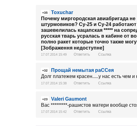
Toxuchar
+35
Почему миргородская авиабригада не
штурмовиков? Су-25 и Су-24 работают 
зашевелилась кацапская ***** на сопр
русская тварь усралась в кабине от в
полно ракет которые точно также мог
[Зображення недоступне]
Ответить
Ссылка
17.07.2014 15:49
Прощай немытая раССея
+32
Долг платежем красен.....у нас есть чем 
Ответить
Ссылка
17.07.2014 15:38
Valeri Gaumont
+23
Вас *********-рашистов матери вообще сто
Ответить
Ссылка
17.07.2014 15:42