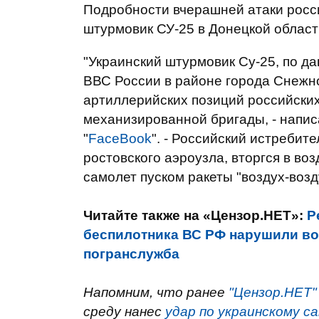
Подробности вчерашней атаки росси
штурмовик СУ-25 в Донецкой област
"Украинский штурмовик Су-25, по 
ВВС России в районе города Снежно
артиллерийских позиций российских
механизированной бригады, - напис
"
FaceBook
". - Российский истребит
ростовского аэроузла, вторгся в во
самолет пуском ракеты "воздух-возд
Читайте также на «Цензор.НЕТ»:
Р
беспилотника ВС РФ нарушили во
погранслужба
Напомним, что ранее
"Цензор.НЕТ"
среду нанес
удар по украинскому с