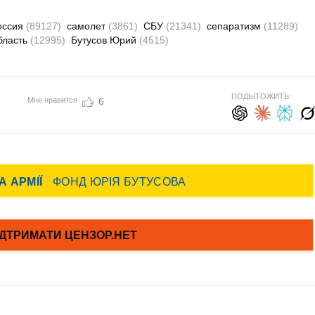
оссия
(89127)
самолет
(3861)
СБУ
(21341)
сепаратизм
(11289)
бласть
(12995)
Бутусов Юрий
(4515)
ПОДЫТОЖИТЬ:
Мне нравится
6