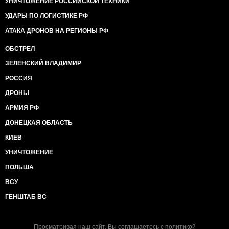
УНИЧТОЖЕНИЕ РОССИЙСКОЙ ТЕХНИКИ
Это позор, что администрация США по-прежнему
УДАРЫ ПО ЛОГИСТИКЕ РФ
отказывается помочь нашим украинским партнерам
с военными возможностями», - подчеркнул Маккейн.
АТАКА ДРОНОВ НА РЕГИОНЫ РФ
Отдел мониторинга
Кавказ-Центр
ОБСТРЕЛ
ЗЕЛЕНСКИЙ ВЛАДИМИР
РОССИЯ
ДРОНЫ
АРМИЯ РФ
ДОНЕЦКАЯ ОБЛАСТЬ
КИЕВ
УНИЧТОЖЕНИЕ
ПОЛЬША
ВСУ
ГЕНШТАБ ВС
Просматривая наш сайт, Вы соглашаетесь с
политикой