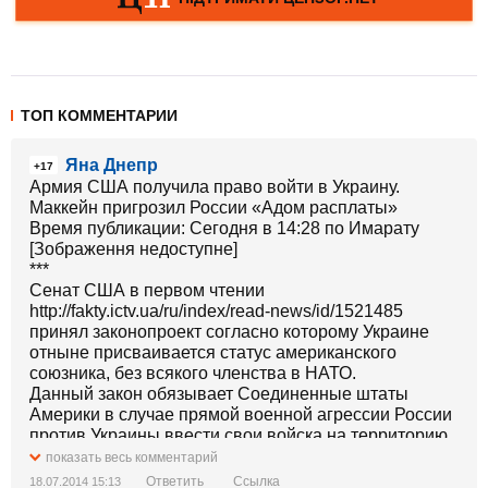
ТОП КОММЕНТАРИИ
Яна Днепр
+17
Армия США получила право войти в Украину.
Маккейн пригрозил России «Адом расплаты»
Время публикации: Сегодня в 14:28 по Имарату
[Зображення недоступне]
***
Сенат США в первом чтении
http://fakty.ictv.ua/ru/index/read-news/id/1521485
принял законопроект согласно которому Украине
отныне присваивается статус американского
союзника, без всякого членства в НАТО.
Данный закон обязывает Соединенные штаты
Америки в случае прямой военной агрессии России
против Украины ввести свои войска на территорию
союзной страны для противостояния русскому
показать весь комментарий
врагу.
Ответить
Ссылка
18.07.2014 15:13