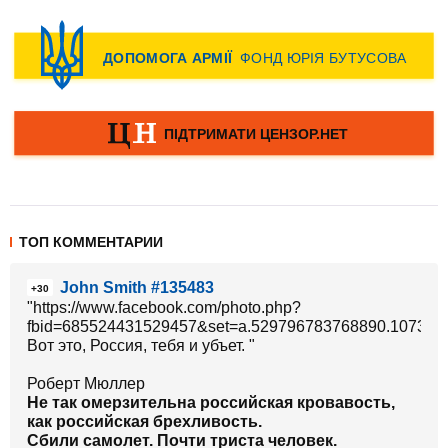
ТОП КОММЕНТАРИИ
John Smith #135483
+30
"https://www.facebook.com/photo.php?
fbid=685524431529457&set=a.529796783768890.107374
Вот это, Россия, тебя и убъет. "
Роберт Мюллер
Не так омерзительна российская кровавость,
как российская брехливость.
Сбили самолет. Почти триста человек.