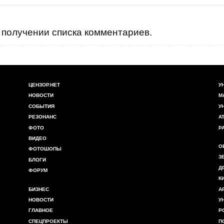
даченный их единством - так же мирно продолжают своё
чел тружеников с Коломыи во время затишья не могла
получении списка комментариев.
их повседневном миролюбивом жужжании.
ЦЕНЗОР.НЕТ
У
НОВОСТИ
М
СОБЫТИЯ
У
РЕЗОНАНС
А
ФОТО
Р
ВИДЕО
О
ФОТОШОПЫ
З
БЛОГИ
Д
ФОРУМ
К
БИЗНЕС
А
НОВОСТИ
У
ГЛАВНОЕ
Р
СПЕЦПРОЕКТЫ
П