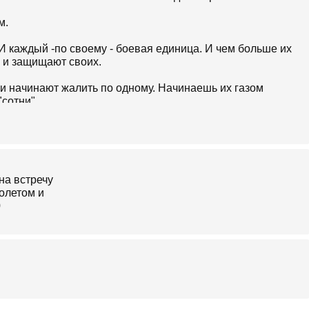
м.
И каждый -по своему - боевая единица. И чем больше их
 и защищают своих.
ни начинают жалить по одному. Начинаешь их газом
"сотни".
ь"
ой поднялся.
я- какой он большой) пытался улей на пасеке
щих " заставить мёд носить. Поднялись сотни со всей
ведливость на пасеке не восстановится - до последней
да где терпят потери - сотнями, тысячами, миллионами.
не задумываясь что погибнут после укуса.