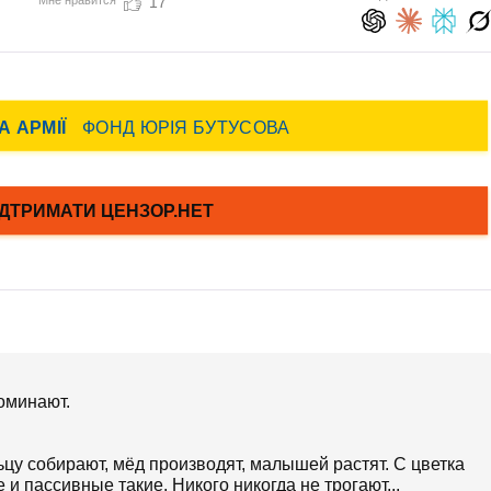
17
оминают.
ьцу собирают, мёд производят, малышей растят. С цветка
 и пассивные такие. Никого никогда не трогают...