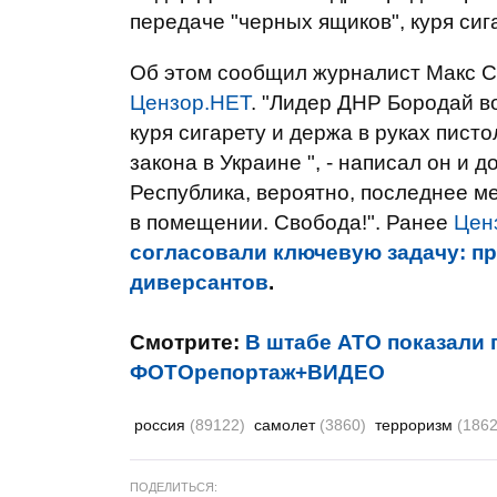
передаче "черных ящиков", куря сиг
Об этом сообщил журналист Макс Се
Цензор.НЕТ
. "Лидер ДНР Бородай в
куря сигарету и держа в руках писто
закона в Украине ", - написал он и 
Республика, вероятно, последнее ме
в помещении. Свобода!". Ранее
Цен
согласовали ключевую задачу: п
диверсантов
.
Смотрите:
В штабе АТО показали 
ФОТОрепортаж+ВИДЕО
россия
(89122)
самолет
(3860)
терроризм
(1862
ПОДЕЛИТЬСЯ: