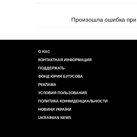
А когда враг отходит весь опухший и оза
мирное дело.
Не верите, - посмотрите видео - сотня п
Произошла ошибка при 
сидеть без дела - начали копошиться в 
Я обожаю наш народ .
О НАС
КОНТАКТНАЯ ИНФОРМАЦИЯ
ПОДДЕРЖАТЬ
ФОНД ЮРИЯ БУТУСОВА
РЕКЛАМА
УСЛОВИЯ ПОЛЬЗОВАНИЯ
ПОЛИТИКА КОНФИДЕНЦИАЛЬНОСТИ
НОВИНИ УКРАЇНИ
UKRAINIAN NEWS