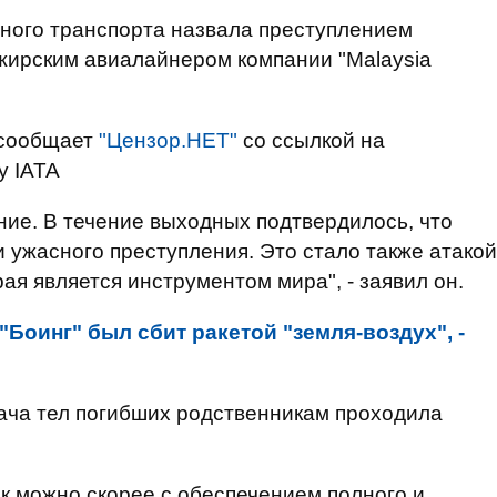
ого транспорта назвала преступлением
жирским авиалайнером компании "Malaysia
 сообщает
"Цензор.НЕТ"
со ссылкой на
у IATA
ние. В течение выходных подтвердилось, что
 ужасного преступления. Это стало также атакой
ая является инструментом мира", - заявил он.
"Боинг" был сбит ракетой "земля-воздух", -
дача тел погибших родственникам проходила
к можно скорее с обеспечением полного и