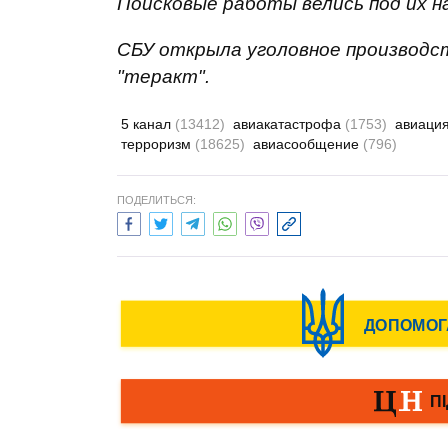
Поисковые работы велись под их н
СБУ открыла уголовное производс
"теракт".
5 канал
(13412)
авиакатастрофа
(1753)
авиаци
терроризм
(18625)
авиасообщение
(796)
ПОДЕЛИТЬСЯ: