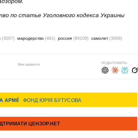
адзором.
тво по статье Уголовного кодекса Украины
я
(3007)
мародерство
(481)
россия
(89109)
самолет
(3858)
ПОДЫТОЖИТЬ:
Мне нравится