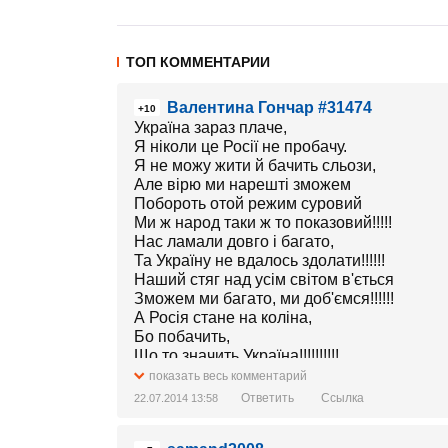
ТОП КОММЕНТАРИИ
Валентина Гончар #31474
+10
Україна зараз плаче,
Я ніколи це Росії не пробачу.
Я не можу жити й бачить сльози,
Але вірю ми нарешті зможем
Побороть отой режим суровий
Ми ж народ таки ж то показовий!!!!!
Нас ламали довго і багато,
Та Україну не вдалось здолати!!!!!!
Наший стяг над усім світом в'ється
Зможем ми багато, ми доб'ємся!!!!!!
А Росія стане на коліна,
Бо побачить,
Що то значить Україна!!!!!!!!!!
показать весь комментарий
Ответить
Ссылка
22.07.2014 13:58