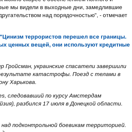
орые мы видели в выходные дни, замедлившие
другательством над порядочностью", - отмечает
"Цинизм террористов перешел все границы.
ных ценных вещей, они используют кредитные
р Гройсман, украинские спасатели завершили
 результате катастрофы. Поезд с телами в
ону Харькова.
ines, следовавший по курсу Амстердам
йзия), разбился 17 июля в Донецкой области.
 над подконтрольной боевикам территорией.