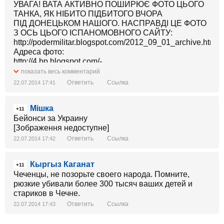
УВАГА! ВАТА АКТИВНО ПОШИРЮЄ ФОТО ЦЬОГО
ТАНКА, ЯК НІБИТО ПІДБИТОГО ВЧОРА
ПІД ДОНЕЦЬКОМ НАШОГО. НАСПРАВДІ ЦЕ ФОТО
З ОСЬ ЦЬОГО ІСПАНОМОВНОГО САЙТУ:
http://podermilitar.blogspot.com/2012_09_01_archive.html
Адреса фото:
http://4.bp.blogspot.com/-
XBn4Zp_2zNU/U81c5m9GMFI/AAAAAAAAEss/n6esZp0m6
показать весь комментарий
c/P4RCmQRkObc.jpg
Ответить
Ссылка
22.07.2014 17:41
ДАТОВАНЕ ВОНО ЗА 2012 РІК. ПОШИРЮЙТЕ ІНФУ,
ЩО ЦЕ ФЕЙК. ВИБИВАЙМО ЗУБИ РОСІЙСЬКІЙ
Мішка
ПРОПАГАНДІ.
+11
Бейонси за Украину
[Зображення недоступне]
Ответить
Ссылка
22.07.2014 17:42
Кыргыз Каганат
+11
Чеченцы, не позорьте своего народа. Помните,
рюзкие убивали более 300 тысяч ваших детей и
стариков в Чечне.
Ответить
Ссылка
22.07.2014 17:43