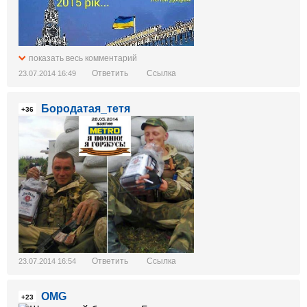
показать весь комментарий
Ответить
Ссылка
23.07.2014 16:49
Бородатая_тетя
+36
Ответить
Ссылка
23.07.2014 16:54
OMG
+23