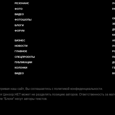
РЕЗОНАНС
У
ФОТО
Р
ВИДЕО
О
ФОТОШОПЫ
З
БЛОГИ
Д
ФОРУМ
К
БИЗНЕС
А
НОВОСТИ
У
ГЛАВНОЕ
Р
СПЕЦПРОЕКТЫ
П
ПУБЛИКАЦИИ
Д
КОЛОНКИ
Г
ВИДЕО
В
ривая наш сайт, Вы соглашаетесь с
политикой конфиденциальности
.
я Цензор.НЕТ может не разделять позицию авторов. Ответственность за ма
ле "Блоги" несут авторы текстов.