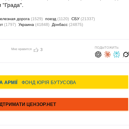
 "Града".
елезная дорога
(1529)
поезд
(1120)
СБУ
(21337)
рт
(1797)
Украина
(41848)
Донбасс
(24875)
ПОДЫТОЖИТЬ:
Мне нравится
3