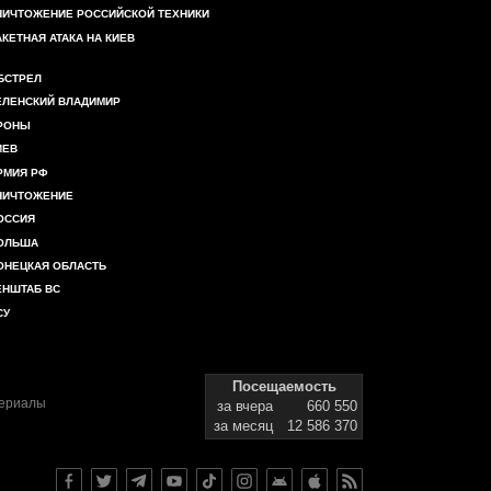
НИЧТОЖЕНИЕ РОССИЙСКОЙ ТЕХНИКИ
АКЕТНАЯ АТАКА НА КИЕВ
БСТРЕЛ
ЕЛЕНСКИЙ ВЛАДИМИР
РОНЫ
ИЕВ
РМИЯ РФ
НИЧТОЖЕНИЕ
ОССИЯ
ОЛЬША
ОНЕЦКАЯ ОБЛАСТЬ
ЕНШТАБ ВС
СУ
Посещаемость
териалы
за вчера
660 550
за месяц
12 586 370