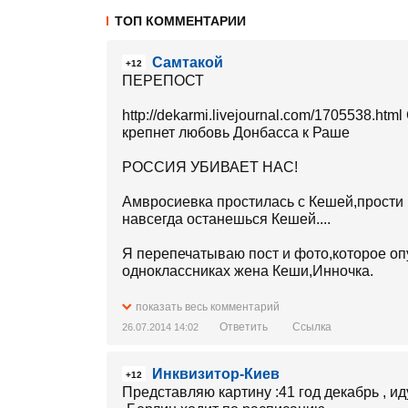
ТОП КОММЕНТАРИИ
Самтакой
+12
ПЕРЕПОСТ
http://dekarmi.livejournal.com/1705538.ht
крепнет любовь Донбасса к Раше
РОССИЯ УБИВАЕТ НАС!
Амвросиевка простилась с Кешей,прости 
навсегда останешься Кешей....
Я перепечатываю пост и фото,которое оп
одноклассниках жена Кеши,Инночка.
"Мой любимый муж,Бутенко Владимир,был
показать весь комментарий
от Кумачево российским десантно-штурмо
Ответить
Ссылка
26.07.2014 14:02
перед выдвижением российских Градов н
и отступили на территорию России.Свид
Инквизитор-Киев
Володечка ехал встречать меня из Мариуп
+12
время.Он пытался бежать в посадку и пол
Представляю картину :41 год декабрь , и