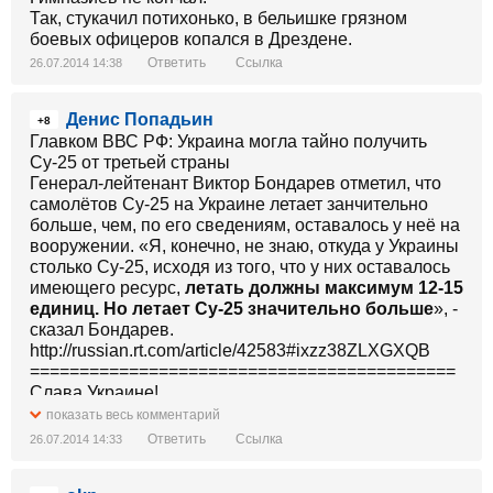
Так, стукачил потихонько, в бельишке грязном
боевых офицеров копался в Дрездене.
Ответить
Ссылка
26.07.2014 14:38
Денис Попадьин
+8
Главком ВВС РФ: Украина могла тайно получить
Су-25 от третьей страны
Генерал-лейтенант Виктор Бондарев отметил, что
самолётов Су-25 на Украине летает занчительно
больше, чем, по его сведениям, оставалось у неё на
вооружении. «Я, конечно, не знаю, откуда у Украины
столько Су-25, исходя из того, что у них оставалось
имеющего ресурс,
летать должны максимум 12-15
единиц. Но летает Су-25 значительно больше
», -
сказал Бондарев.
http://russian.rt.com/article/42583#ixzz38ZLXGXQB
===========================================
Слава Украине!
показать весь комментарий
Ответить
Ссылка
26.07.2014 14:33