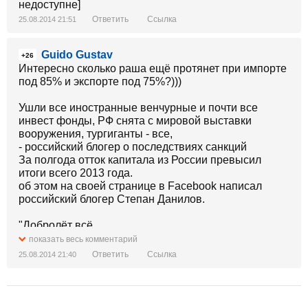
недоступне]
Ответить
Ссылка
25.08.2014 21:51
Guido Gustav
+26
Интересно сколько раша ещё протянет при импорте
под 85% и экспорте под 75%?)))
Ушли все иностранные венчурные и почти все
инвест фонды, РФ снята с мировой выставки
вооружения, тургиганты - все,
- российский блогер о последствиях санкций
За полгода отток капитала из России превысил
итоги всего 2013 года.
об этом на своей странице в Facebook написал
российский блогер Степан Данилов.
"Добролёт всё.
Тургиганты Нева, Роза ветров, Лабиринт, Идеал тур,
показать весь комментарий
Экспо тур всё.
Ответить
Ссылка
25.08.2014 21:40
Продавцы Oracle начали искать работу.
Касперского выгнали из Китая.
Мегафон перевел все валютные запасы в
гонконгские доллары.