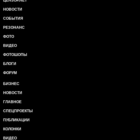
Конфискованы пенсионные накопления у всех, кто
ЦЕНЗОР.НЕТ
старше 1961
НОВОСТИ
Вводят налог с продаж, который был отменён в
2004
СОБЫТИЯ
РЕЗОНАНС
ФОТО
ВИДЕО
ФОТОШОПЫ
БЛОГИ
ФОРУМ
БИЗНЕС
НОВОСТИ
ГЛАВНОЕ
СПЕЦПРОЕКТЫ
ПУБЛИКАЦИИ
КОЛОНКИ
ВИДЕО