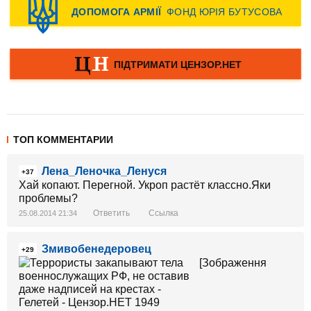
ТОП КОММЕНТАРИИ
Лена_Леночка_Ленуся
+37
Хай копают. Перегной. Укроп растёт классно.Яки
проблемы?
Ответить
Ссылка
25.08.2014 21:34
Змивобенедеровец
+29
[Зображення