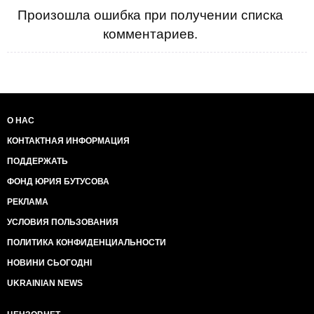
Гиганты: Европейский инвестбанк, **** прекратил
Произошла ошибка при получении списка
финансирование проектов в РФ.
комментариев.
Госбанкам закрыли рынок западного капитала.
Ушли все иностранные венчурные и почти все
инвест фонды.
G8 отменила съезд в Сочи и исключила РФ.
Исключили и из G20.
За полгода отток капитала превысил итоги всего
2013 года.
О НАС
РФ снята с мировой выставки вооружения и авиа в
КОНТАКТНАЯ ИНФОРМАЦИЯ
Фарнборо
Военный экспорт и импорт прекращен с GER, ENG,
ПОДДЕРЖАТЬ
CAN, FRA
Япония прекратила либерализацию виз россиянам
ФОНД ЮРИЯ БУТУСОВА
Кстати, вы в курсе, что тайланд всем переехавшим
РЕКЛАМА
не продлевает визы? Они начинают возвращаться
ConocoPhilips избавляется от СП Роснефти.
УСЛОВИЯ ПОЛЬЗОВАНИЯ
Ирану сняли эмбарго на нефть.
ПОЛИТИКА КОНФИДЕНЦИАЛЬНОСТИ
Россия почему-то воюет с украинцами, которые
скинули имбицила-вора. Сбит боинг.
НОВИНИ СЬОГОДНІ
Лукашенко живет в санкциях 20 лет, никакого
UKRAINIAN NEWS
подьема произоводства или отраслей, или уровня
жизни.