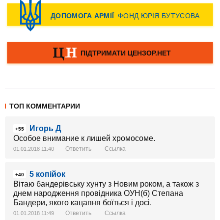
ТОП КОММЕНТАРИИ
Игорь Д
+55
Особое внимание к лишей хромосоме.
Ответить
Ссылка
01.01.2018 11:40
5 копійок
+40
Вітаю бандерівську хунту з Новим роком, а також з
днем народження провідника ОУН(б) Степана
Бандери, якого кацапня боїться і досі.
Ответить
Ссылка
01.01.2018 11:49