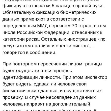
фиксируют отпечатки 5 пальцев правой руки.
Обязательную фиксацию биометрических
данных применяют в соответствии с
определенным МИД перечн
ем
70 стран, в том
числе Российской Федерации, отнесенных к
категории риска. Остальны
х
иностранцев - по
результатам анализа и оценки рисков", -
говорится в сообщении.
При повторном пересечении лицом границы
будет осуществляться процесс
идентификации личности. При этом инспектор
будет
видеть
,
сдавал
ли
человек свои
биометрические данные
,
и осуществлять их
проверку. В случае
не
совпадения данных
человека направ
ят
на дополнительный
контроль для выяснения обстоятельств. В