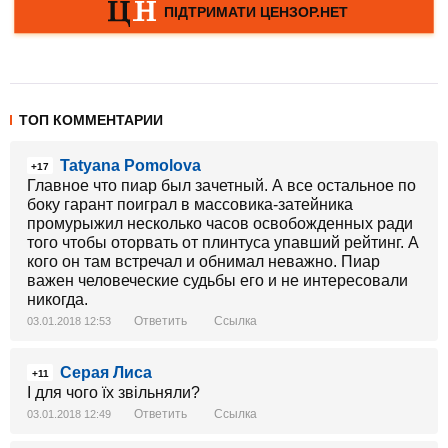
ТОП КОММЕНТАРИИ
Tatyana Pomolova
+17
Главное что пиар был зачетный. А все остальное по
боку гарант поиграл в массовика-затейника
промурыжил несколько часов освобожденных ради
того чтобы оторвать от плинтуса упавший рейтинг. А
кого он там встречал и обнимал неважно. Пиар
важен человеческие судьбы его и не интересовали
никогда.
Ответить
Ссылка
03.01.2018 12:53
Серая Лиса
+11
І для чого їх звільняли?
Ответить
Ссылка
03.01.2018 12:49