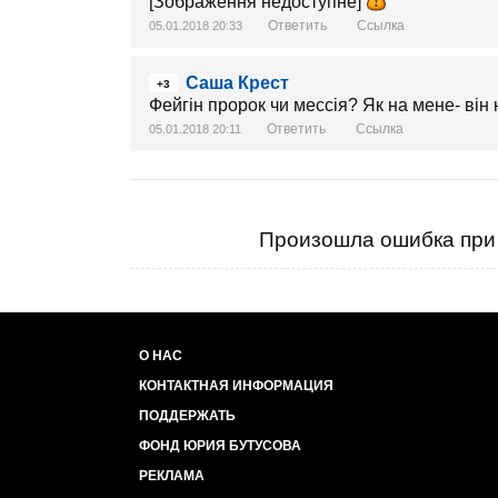
[Зображення недоступне]
Ответить
Ссылка
05.01.2018 20:33
Саша Крест
+3
Фейгін пророк чи мессія? Як на мене- він ні
Ответить
Ссылка
05.01.2018 20:11
Произошла ошибка при 
О НАС
КОНТАКТНАЯ ИНФОРМАЦИЯ
ПОДДЕРЖАТЬ
ФОНД ЮРИЯ БУТУСОВА
РЕКЛАМА