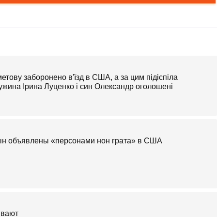
етову заборонено в'їзд в США, а за цим підіспіла
ружина Ірина Луценко і син Олександр оголошені
сын объявлены «персонами нон грата» в США