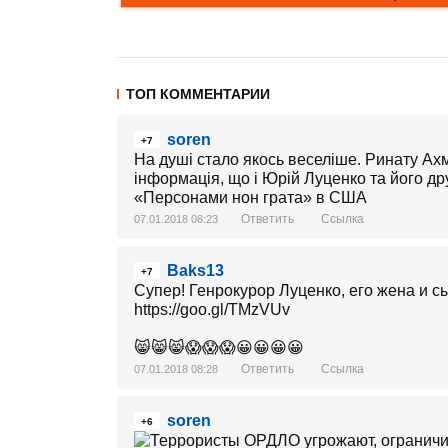
ТОП КОММЕНТАРИИ
soren
+7
На душі стало якось веселіше. Ринату Ахм
інформація, що і Юрій Луценко та його д
«Персонами нон грата» в США
Ответить
Ссылка
07.01.2018 08:23
Baks13
+7
Супер! Генрокурор Луценко, его жена и 
https://goo.gl/TMzVUv
😸😸😸😱😱😱😀😀😀😀
Ответить
Ссылка
07.01.2018 08:28
soren
+6