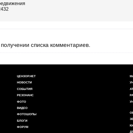
получении списка комментариев.
ЦЕНЗОР.НЕТ
М
НОВОСТИ
У
СОБЫТИЯ
А
РЕЗОНАНС
Р
ФОТО
У
ВИДЕО
О
ФОТОШОПЫ
З
БЛОГИ
К
ФОРУМ
Д