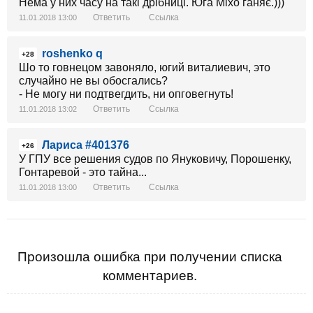
Нема у них часу на такі дрібниці. Юга Міхо ганяє.)))
Ответить
Ссылка
11.01.2018 13:00
roshenko q
+28
Шо то говнецом завоняло, югий виталиевич, это
случайно не вы обосгались?
- Не могу ни подтвегдить, ни опговегнуть!
Ответить
Ссылка
11.01.2018 13:02
Лариса #401376
+26
У ГПУ все решения судов по Януковичу, Порошенку,
Гонтаревой - это тайна...
Ответить
Ссылка
11.01.2018 13:00
Произошла ошибка при получении списка
комментариев.