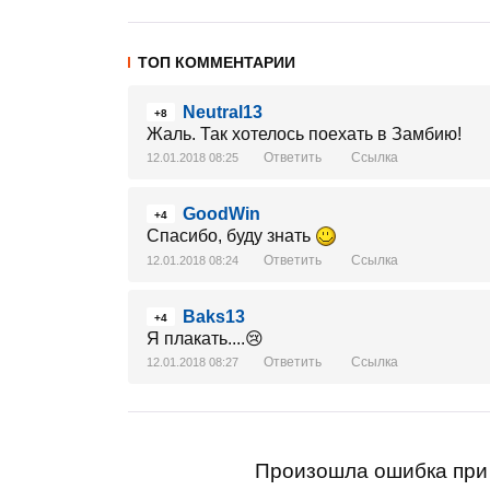
ТОП КОММЕНТАРИИ
Neutral13
+8
Жаль. Так хотелось поехать в Замбию!
Ответить
Ссылка
12.01.2018 08:25
GoodWin
+4
Спасибо, буду знать
Ответить
Ссылка
12.01.2018 08:24
Baks13
+4
Я плакать....😢
Ответить
Ссылка
12.01.2018 08:27
Произошла ошибка при 