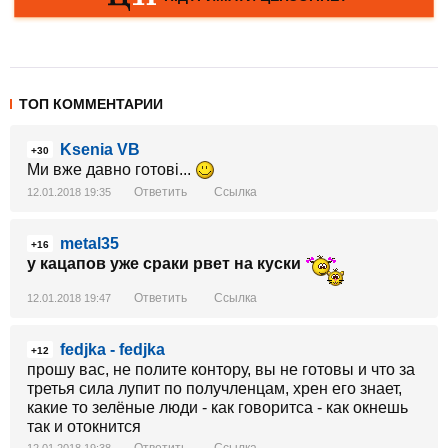
ТОП КОММЕНТАРИИ
Ksenia VB
+30
Ми вже давно готові...
Ответить
Ссылка
12.01.2018 19:35
metal35
+16
у кацапов уже сраки рвет на куски
Ответить
Ссылка
12.01.2018 19:47
fedjka - fedjka
+12
прошу вас, не полите контору, вы не готовы и что за
третья сила лупит по получленцам, хрен его знает,
какие то зелёные люди - как говоритса - как окнешь
так и отокнится