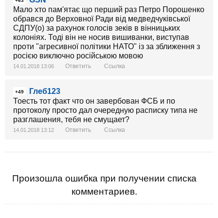
+63
Мало хто пам'ятає що перший раз Петро Порошенко
обрався до Верховної Ради від медведчуківської
СДПУ(о) за рахунок голосів зеків в вінницьких
колоніях. Тоді він не носив вишиванки, виступав
проти "агресивної політики НАТО" із за зближення з
росією виключно російською мовою
Ответить
Ссылка
14.01.2018 13:06
Глеб123
+49
Тоесть тот факт что он завербован ФСБ и по
протоколу просто дал очередную расписку типа не
разглашения, тебя не смущает?
Ответить
Ссылка
14.01.2018 13:12
Произошла ошибка при получении списка
комментариев.