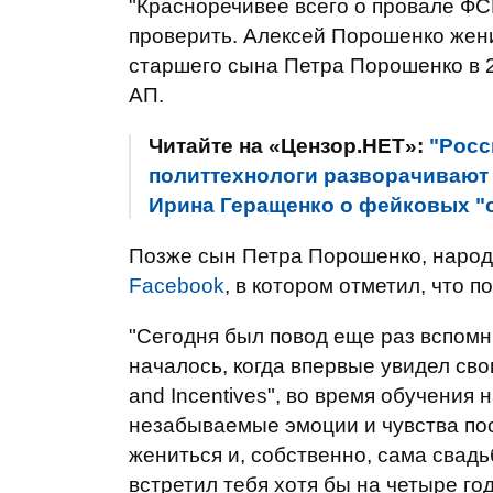
"Красноречивее всего о провале ФСБ
проверить. Алексей Порошенко жени
старшего сына Петра Порошенко в 20
АП.
Читайте на «Цензор.НЕТ»:
"Рос
политтехнологи разворачивают 
Ирина Геращенко о фейковых 
Позже сын Петра Порошенко, народ
Facebook
, в котором отметил, что п
"Сегодня был повод еще раз вспомн
началось, когда впервые увидел свою
and Incentives", во время обучения 
незабываемые эмоции и чувства пос
жениться и, собственно, сама свад
встретил тебя хотя бы на четыре го