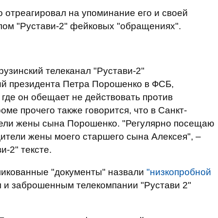
 отреагировал на упоминание его и своей
лом "Рустави-2" фейковых "обращениях".
 грузинский телеканал "Рустави-2"
ий президента Петра Порошенко в ФСБ,
где он обещает не действовать против
оме прочего также говорится, что в Санкт-
тели жены сына Порошенко.
"Регулярно посещаю
дители жены моего старшего сына Алексея", –
и-2" тексте.
ликованные "документы" назвали
"
низкопробной
м и заброшенным телекомпании "Рустави 2"