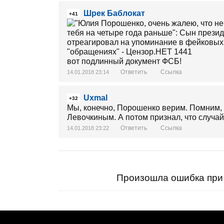
Шрек Баблокат
+41
вот подлинный документ ФСБ!
Ответить
Ссылка
14.01.2018 23:14
Uxmal
+32
Мы, конечно, Порошенко верим. Помним, 
Левочкиным. А потом признал, что случай
Ответить
Ссылка
14.01.2018 23:22
Произошла ошибка при 