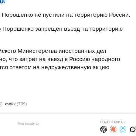
да"
а Порошенко не пустили на территорию России.
то Порошенко запрещен въезд на территорию
йского Министерства иностранных дел
но, что запрет на въезд в Россию народного
тся ответом на недружественную акцию
0)
фейк
(739)
ПОДЫТОЖИТЬ:
Мне нравится