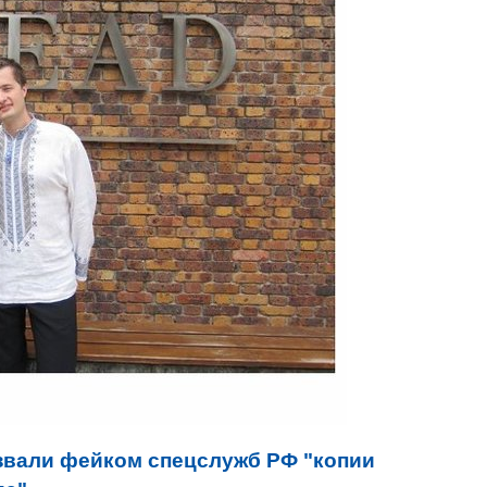
звали фейком спецслужб РФ "копии